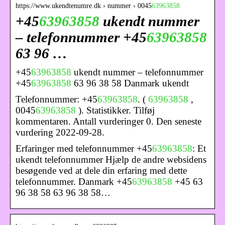
https://www.ukendtenumre.dk › nummer › 0045
63963858
+45
63963858
ukendt nummer
– telefonnummer +45
63963858
63 96 …
+45
63963858
ukendt nummer – telefonnummer
+45
63963858
63 96 38 58 Danmark ukendt
Telefonnummer: +45
63963858
. (
63963858
,
0045
63963858
). Statistikker. Tilføj
kommentaren. Antall vurderinger 0. Den seneste
vurdering 2022-09-28.
Erfaringer med telefonnummer +45
63963858
: Et
ukendt telefonnummer Hjælp de andre websidens
besøgende ved at dele din erfaring med dette
telefonnummer. Danmark +45
63963858
+45 63
96 38 58 63 96 38 58…