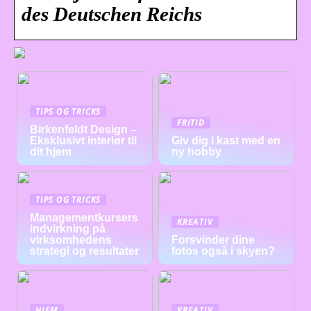
des Deutschen Reichs
TIPS OG TRICKS
FRITID
Birkenfeldt Design –
Eksklusivt interiør til
Giv dig i kast med en
dit hjem
ny hobby
TIPS OG TRICKS
Managementkursers
KREATIV
indvirkning på
virksomhedens
Forsvinder dine
strategi og resultater
fotos også i skyen?
HJEM
KREATIV