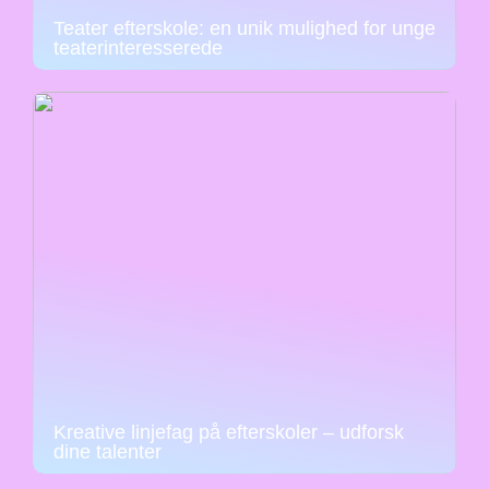
Teater efterskole: en unik mulighed for unge
teaterinteresserede
Kreative linjefag på efterskoler – udforsk
dine talenter