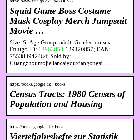
https://www.fruugo.dk › p-6396385…
Squid Game Boss Costume
Mask Cosplay Merch Jumpsuit
Movie …
Size: S. Age Group: adult. Gender: unisex.
Fruugo ID:
63963858
-129120857; EAN:
755383942484; Sold by:
Guangzhoumojiejiancaiyouxiangongsi …
https://books.google.dk › books
Census Tracts: 1980 Census of
Population and Housing
https://books.google.dk › books
Vierteljahrshefte zur Statistik