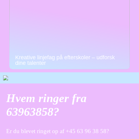
Kreative linjefag på efterskoler – udforsk
dine talenter
Hvem ringer fra
63963858?
Er du blevet ringet op af +45 63 96 38 58?