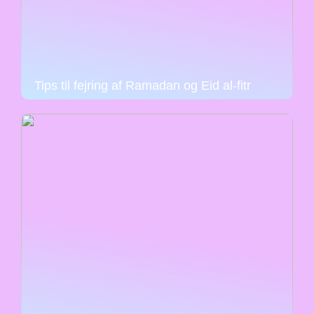
Tips til fejring af Ramadan og Eid al-fitr