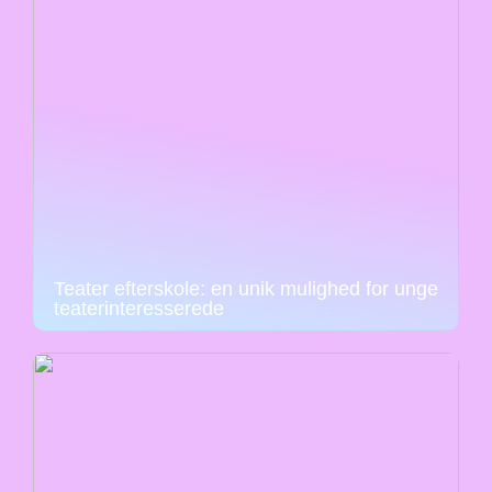
Teater efterskole: en unik mulighed for unge
teaterinteresserede