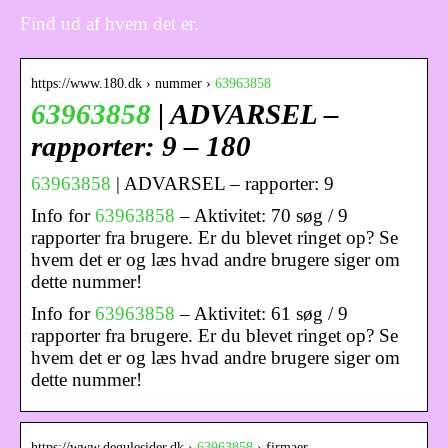
Find ud af hvem det er.
https://www.180.dk › nummer ›
63963858
63963858
| ADVARSEL –
rapporter: 9 – 180
63963858
| ADVARSEL – rapporter: 9
Info for
63963858
– Aktivitet: 70 søg / 9
rapporter fra brugere. Er du blevet ringet op? Se
hvem det er og læs hvad andre brugere siger om
dette nummer!
Info for
63963858
– Aktivitet: 61 søg / 9
rapporter fra brugere. Er du blevet ringet op? Se
hvem det er og læs hvad andre brugere siger om
dette nummer!
https://www.degulesider.dk ›
63963858
› firmaer