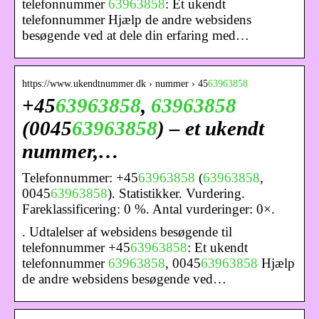
telefonnummer
63963858
: Et ukendt
telefonnummer Hjælp de andre websidens
besøgende ved at dele din erfaring med…
https://www.ukendtnummer.dk › nummer › 45
63963858
+45
63963858
,
63963858
(0045
63963858
) – et ukendt
nummer,…
Telefonnummer: +45
63963858
(
63963858
,
0045
63963858
). Statistikker. Vurdering.
Fareklassificering: 0 %. Antal vurderinger: 0×.
. Udtalelser af websidens besøgende til
telefonnummer +45
63963858
: Et ukendt
telefonnummer
63963858
, 0045
63963858
Hjælp
de andre websidens besøgende ved…