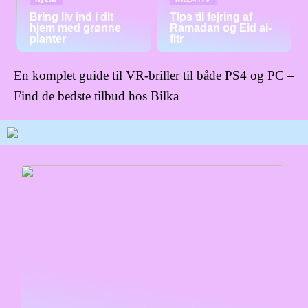
Bring liv ind i dit
Tips til fejring af
hjem med grønne
Ramadan og Eid al-
planter
fitr
En komplet guide til VR-briller til både PS4 og PC –
Find de bedste tilbud hos Bilka