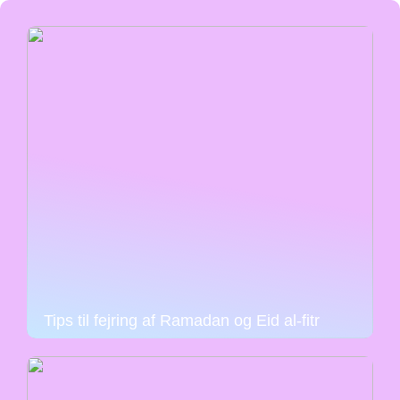
Tips til fejring af Ramadan og Eid al-fitr