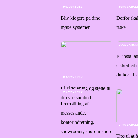
06/09/2022
03/09/202
Bliv klogere på dine
Derfor ska
møbelsystemer
fiske
27/07/202
El-installat
sikkerhed 
du bor til l
01/08/2022
Få rådgivning og støtte til
23/06/2022
din virksomhed
Fremstilling af
messestande,
kontorindretning,
21/06/202
showrooms, shop-in-shop
Tips til at 