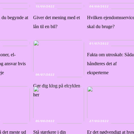
2
15/08/2022
06/08/2022
l du begynde at
Giver det mening med et
Hvilken ejendomsservic
lån til en bil?
skal du bruge?
2
01/07/2022
ioner, el-
Fakta om utroskab: Såd
og ansvar hvis
håndteres det af
eje
eksperterne
09/07/2022
Gør dig klog på elcyklen
her
2
05/06/2022
27/05/2022
få det meste ud
Stå stærkere i din
Er det nødvendigt at hyr