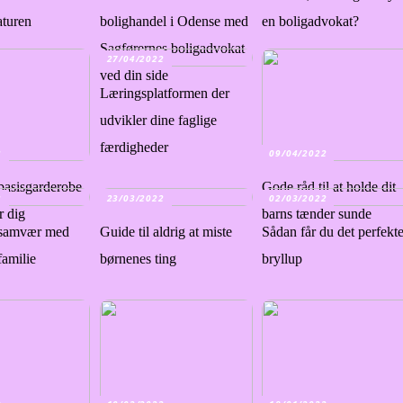
naturen
bolighandel i Odense med
en boligadvokat?
Sagførernes boligadvokat
27/04/2022
ved din side
Læringsplatformen der
udvikler dine faglige
færdigheder
2
09/04/2022
basisgarderobe
Gode råd til at holde dit
2
23/03/2022
02/03/2022
r dig
barns tænder sunde
 samvær med
Guide til aldrig at miste
Sådan får du det perfekt
familie
børnenes ting
bryllup