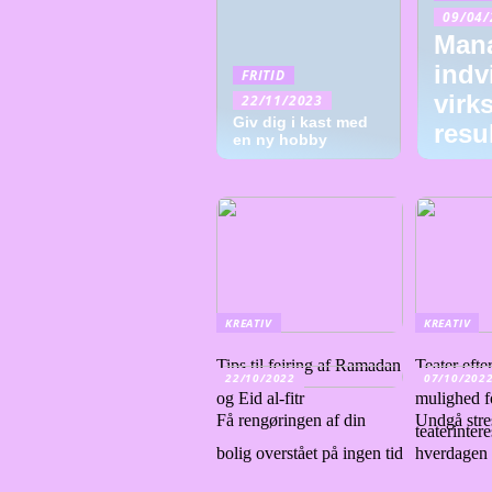
09/04/
Man
indv
FRITID
virk
22/11/2023
Giv dig i kast med
resu
en ny hobby
KREATIV
KREATIV
Tips til fejring af Ramadan
Teater efte
22/10/2022
07/10/202
og Eid al-fitr
mulighed f
Få rengøringen af din
Undgå stres
teaterinter
bolig overstået på ingen tid
hverdagen