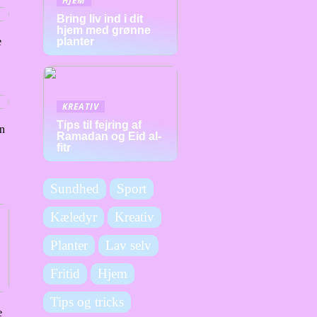
HJEM
Bring liv ind i dit
hjem med grønne
e
planter
KREATIV
Tips til fejring af
an
Ramadan og Eid al-
fitr
Sundhed
Sport
Kæledyr
Kreativ
Planter
Lav selv
Fritid
Hjem
Tips og tricks
e