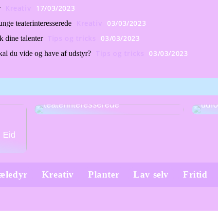
Kreativ
17/03/2023
r
Kreativ
03/03/2023
unge teaterinteresserede
Tips og tricks
03/03/2023
k dine talenter
Tips og tricks
03/03/2023
al du vide og have af udstyr?
Teater efterskole: en unik
mulighed for unge
Krea
teaterinteresserede
udfo
g Eid
æledyr
Kreativ
Planter
Lav selv
Fritid