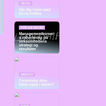
FRITID
Giv dig i kast med
en ny hobby
TIPS OG TRICKS
Managementkurser
s indvirkning på
virksomhedens
strategi og
resultater
KREATIV
Forsvinder dine
fotos også i skyen?