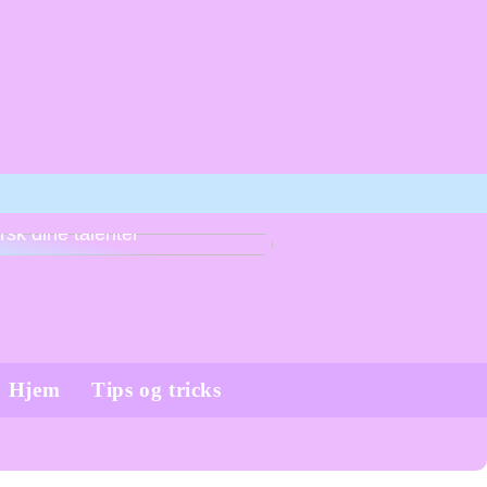
tive linjefag på efterskoler –
rsk dine talenter
Hjem
Tips og tricks