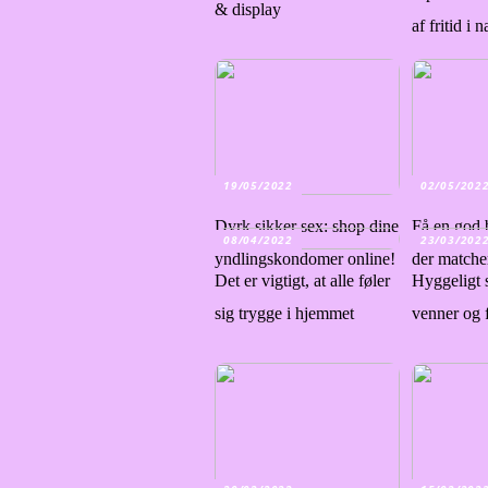
& display
af fritid i 
19/05/2022
02/05/202
Dyrk sikker sex: shop dine
Få en god 
08/04/2022
23/03/202
yndlingskondomer online!
der matche
Det er vigtigt, at alle føler
Hyggeligt
sig trygge i hjemmet
venner og 