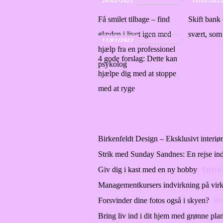
20/02/2022
15/02/202
Få smilet tilbage – find
Skift bank 
glæden i livet igen med
svært, som 
11/01/2022
hjælp fra en professionel
4 gode forslag: Dette kan
psykolog
hjælpe dig med at stoppe
med at ryge
Birkenfeldt Design – Eksklusivt interiør 
Strik med Sunday Sandnes: En rejse ind 
Fritid
Giv dig i kast med en ny hobby
Managementkursers indvirkning på virks
Kr
Forsvinder dine fotos også i skyen?
Bring liv ind i dit hjem med grønne plan