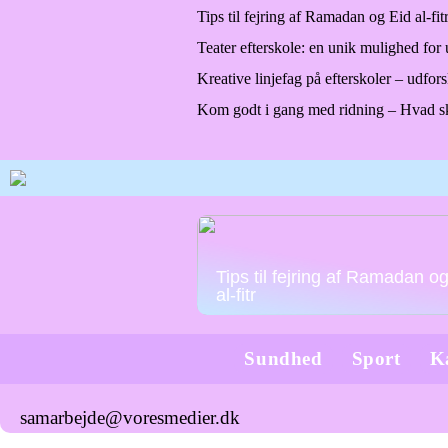
Tips til fejring af Ramadan og Eid al-fit
Teater efterskole: en unik mulighed for 
Kreative linjefag på efterskoler – udfors
Kom godt i gang med ridning – Hvad sk
Tips til fejring af Ramadan o
al-fitr
Sundhed
Sport
K
samarbejde@voresmedier.dk