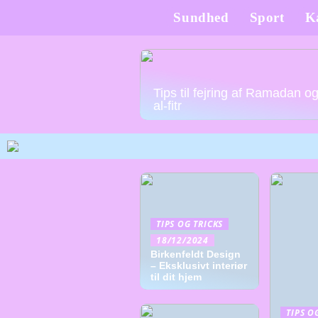
Sundhed
Sport
K
Tips til fejring af Ramadan o
al-fitr
TIPS OG TRICKS
18/12/2024
Birkenfeldt Design
– Eksklusivt interiør
til dit hjem
TIPS O