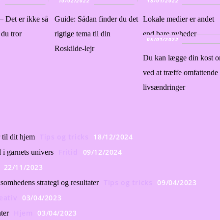
2
10/02/2022
18/01/2022
– Det er ikke så
Guide: Sådan finder du det
Lokale medier er andet
du tror
rigtige tema til din
end bare nyheder
05/01/2022
Roskilde-lejr
Du kan lægge din kost 
ved at træffe omfattende
livsændringer
Tips og tricks
18/12/2024
til dit hjem
Fritid
09/12/2024
i garnets univers
22/11/2023
Tips og tricks
09/04/2023
omhedens strategi og resultater
eativ
03/04/2023
Hjem
03/04/2023
ter