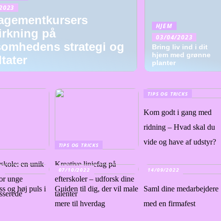
2023
agementkursers
HJEM
irkning på
03/04/2023
somhedens strategi og
Bring liv ind i dit
hjem med grønne
ltater
planter
TIPS OG TRICKS
Kom godt i gang med
ridning – Hvad skal du
vide og have af udstyr?
TIPS OG TRICKS
rskole: en unik
Kreative linjefag på
2
07/10/2022
14/09/2022
or unge
efterskoler – udforsk dine
s og høj puls i
Guiden til dig, der vil male
Saml dine medarbejdere
esserede
talenter
mere til hverdag
med en firmafest