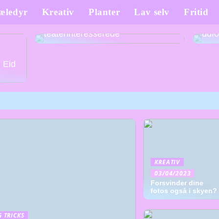
æledyr
Kreativ
Planter
Lav selv
Fritid
Teater efterskole: en unik
mulighed for unge
Krea
teaterinteresserede
udfo
g Eid
KREATIV
03/04/2023
Forsvinder dine
fotos også i skyen?
G TRICKS