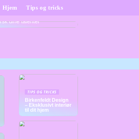
Hjem
Tips og tricks
tive linjefag på efterskoler –
rsk dine talenter
TIPS OG TRICKS
Birkenfeldt Design
– Eksklusivt interiør
til dit hjem