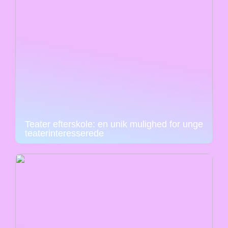
Teater efterskole: en unik mulighed for unge
teaterinteresserede