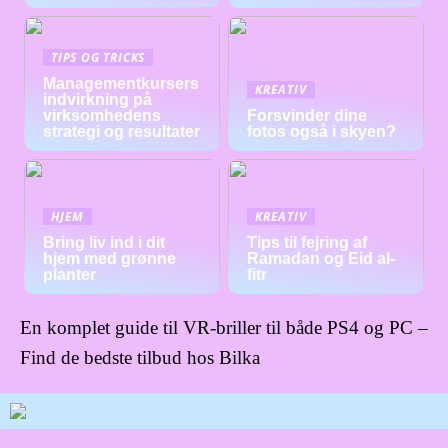
TIPS OG TRICKS
Managementkursers
KREATIV
indvirkning på
virksomhedens
Forsvinder dine
strategi og resultater
fotos også i skyen?
HJEM
KREATIV
Bring liv ind i dit
Tips til fejring af
hjem med grønne
Ramadan og Eid al-
planter
fitr
En komplet guide til VR-briller til både PS4 og PC –
Find de bedste tilbud hos Bilka