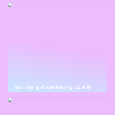
Tips til fejring af Ramadan og Eid al-fitr