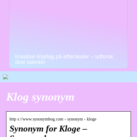
Kreative linjefag på efterskoler – udforsk
dine talenter
Klog synonym
http s://www.synonymbog.com › synonym › kloge
Synonym for Kloge –