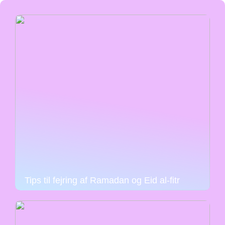
Tips til fejring af Ramadan og Eid al-fitr