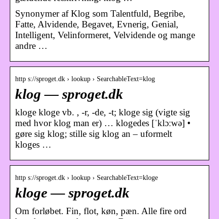
Synonymer af Klog som Talentfuld, Begribe,
Fatte, Alvidende, Begavet, Evnerig, Genial,
Intelligent, Velinformeret, Velvidende og mange
andre …
http s://sproget.dk › lookup › SearchableText=klog
klog — sproget.dk
kloge kloge vb. , -r, -de, -t; kloge sig (vigte sig
med hvor klog man er) … klogedes [ˈklɔːwə] •
gøre sig klog; stille sig klog an – uformelt
kloges …
http s://sproget.dk › lookup › SearchableText=kloge
kloge — sproget.dk
Om forløbet. Fin, flot, køn, pæn. Alle fire ord