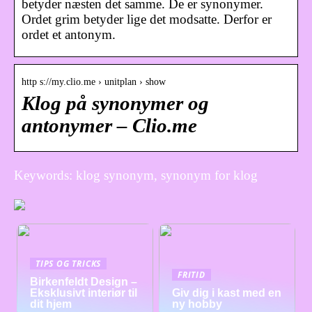
betyder næsten det samme. De er synonymer.
Ordet grim betyder lige det modsatte. Derfor er
ordet et antonym.
http s://my.clio.me › unitplan › show
Klog på synonymer og
antonymer – Clio.me
Keywords: klog synonym, synonym for klog
TIPS OG TRICKS
FRITID
Birkenfeldt Design –
Eksklusivt interiør til
Giv dig i kast med en
dit hjem
ny hobby