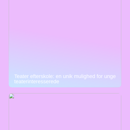
Teater efterskole: en unik mulighed for unge
teaterinteresserede