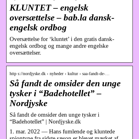
KLUNTET – engelsk
oversættelse – bab.la dansk-
engelsk ordbog
Oversættelse for ‘kluntet’ i den gratis dansk-
engelsk ordbog og mange andre engelske
oversættelser.
http s://nordjyske.dk › nyheder › kultur › saa-fandt-de-…
Så fandt de omsider den unge
tysker i “Badehotellet” –
Nordjyske
Så fandt de omsider den unge tysker i
“Badehotellet” | Nordjyske.dk
1. mar. 2022 — Hans fumlende og kluntede
spiontype fra sidste sæson er blevet mærket af