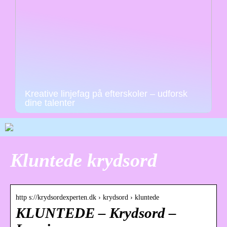
Kreative linjefag på efterskoler – udforsk
dine talenter
Kluntede krydsord
http s://krydsordexperten.dk › krydsord › kluntede
KLUNTEDE – Krydsord –