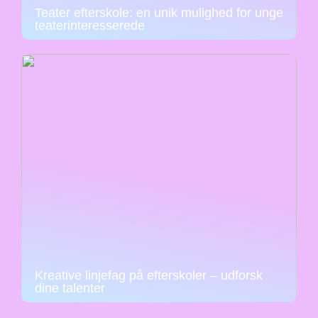
Teater efterskole: en unik mulighed for unge
teaterinteresserede
Kreative linjefag på efterskoler – udforsk
dine talenter