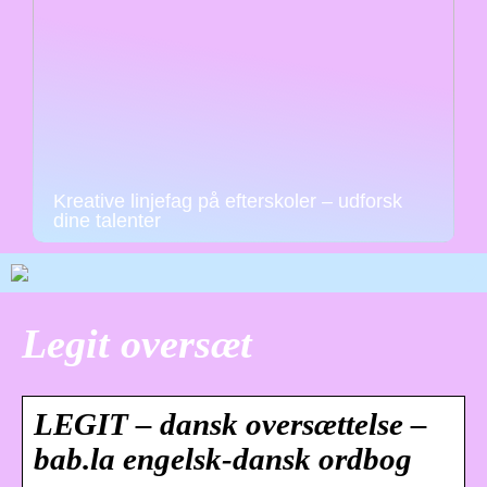
Kreative linjefag på efterskoler – udforsk
dine talenter
Legit oversæt
LEGIT – dansk oversættelse –
bab.la engelsk-dansk ordbog