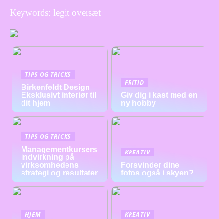
Keywords: legit oversæt
TIPS OG TRICKS
FRITID
Birkenfeldt Design –
Eksklusivt interiør til
Giv dig i kast med en
dit hjem
ny hobby
TIPS OG TRICKS
Managementkursers
KREATIV
indvirkning på
virksomhedens
Forsvinder dine
strategi og resultater
fotos også i skyen?
HJEM
KREATIV