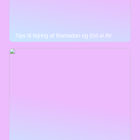
Tips til fejring af Ramadan og Eid al-fitr