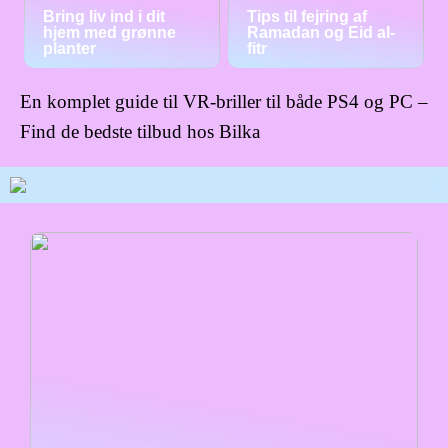
Bring liv ind i dit
Tips til fejring af
hjem med grønne
Ramadan og Eid al-
planter
fitr
En komplet guide til VR-briller til både PS4 og PC –
Find de bedste tilbud hos Bilka