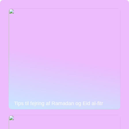
Tips til fejring af Ramadan og Eid al-fitr