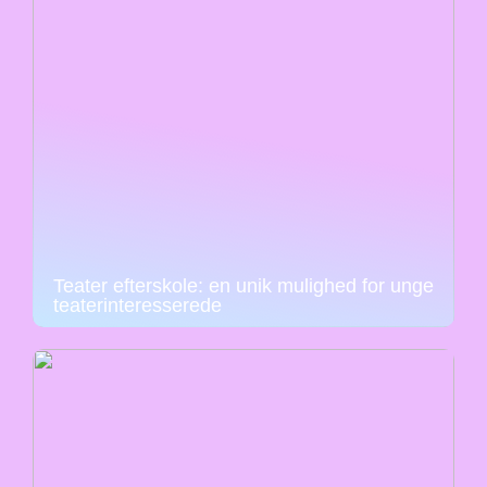
Teater efterskole: en unik mulighed for unge
teaterinteresserede