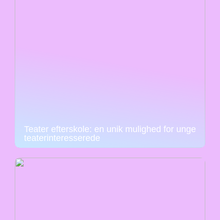
Teater efterskole: en unik mulighed for unge
teaterinteresserede