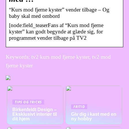
“Kurs mod fjerne kyster” vender tilbage – Og
baby skal med ombord
[node:field_teaserFans af “Kurs mod fjerne
kyster” kan godt begynde at glæde sig, for
programmet vender tilbage på TV2
Keywords: tv2 kurs mod fjerne kyster, tv2 mod
fjerne kyster
TIPS OG TRICKS
FRITID
Birkenfeldt Design –
Eksklusivt interiør til
Giv dig i kast med en
dit hjem
ny hobby