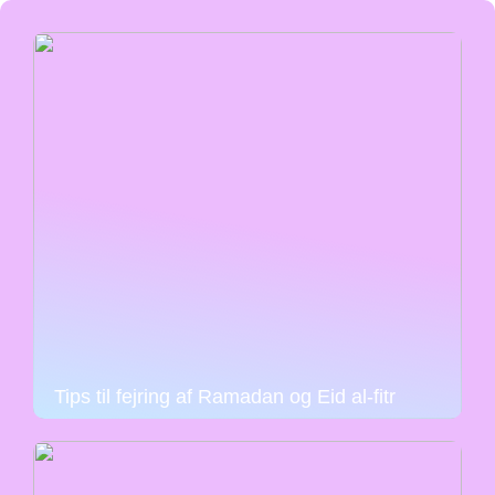
Tips til fejring af Ramadan og Eid al-fitr