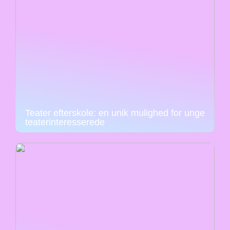
Teater efterskole: en unik mulighed for unge
teaterinteresserede