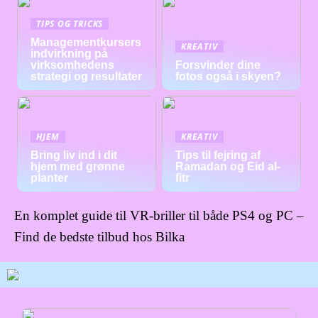
TIPS OG TRICKS
Managementkursers
KREATIV
indvirkning på
virksomhedens
Forsvinder dine
strategi og resultater
fotos også i skyen?
HJEM
KREATIV
Bring liv ind i dit
Tips til fejring af
hjem med grønne
Ramadan og Eid al-
planter
fitr
En komplet guide til VR-briller til både PS4 og PC –
Find de bedste tilbud hos Bilka