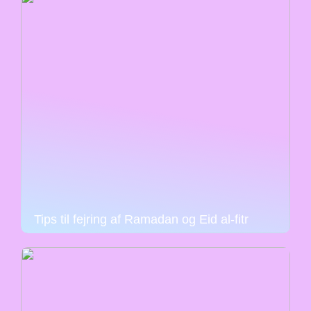
Tips til fejring af Ramadan og Eid al-fitr