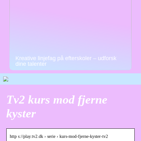
Kreative linjefag på efterskoler – udforsk
dine talenter
Tv2 kurs mod fjerne
kyster
http s://play.tv2.dk › serie › kurs-mod-fjerne-kyster-tv2