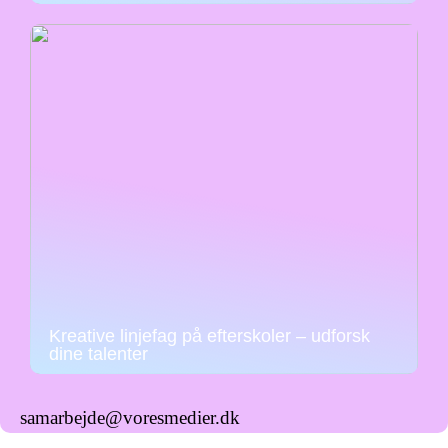
Kreative linjefag på efterskoler – udforsk
dine talenter
samarbejde@voresmedier.dk