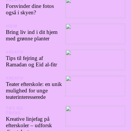
Forsvinder dine fotos
også i skyen?
HJEM
03/04/2023
Bring liv ind i dit hjem
med grønne planter
KREATIV
17/03/2023
Tips til fejring af
Ramadan og Eid al-fitr
KREATIV
03/03/2023
Teater efterskole: en unik
mulighed for unge
teaterinteresserede
TIPS OG
TRICKS
03/03/2023
Kreative linjefag på
efterskoler – udforsk