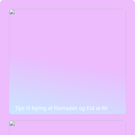
Tips til fejring af Ramadan og Eid al-fitr