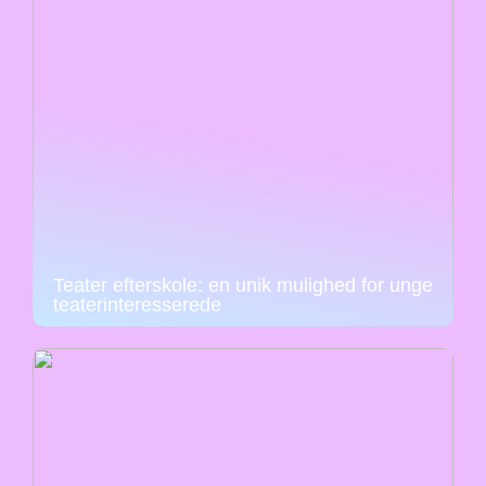
Teater efterskole: en unik mulighed for unge
teaterinteresserede