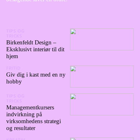
TIPS OG
TRICKS
18/12/2024
Birkenfeldt Design –
Eksklusivt interiør til dit
hjem
FRITID
22/11/2023
Giv dig i kast med en ny
hobby
TIPS OG
TRICKS
09/04/2023
Managementkursers
indvirkning på
virksomhedens strategi
og resultater
KREATIV
03/04/2023