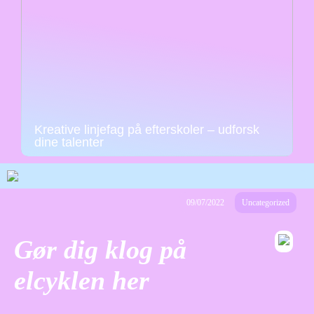
Kreative linjefag på efterskoler – udforsk
dine talenter
09/07/2022
Uncategorized
Gør dig klog på
elcyklen her