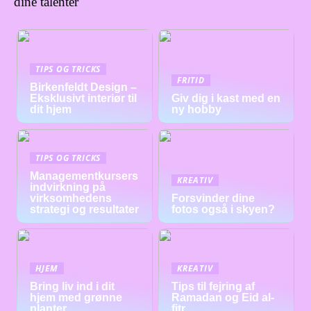
dine talenter
TIPS OG TRICKS
FRITID
Birkenfeldt Design –
Eksklusivt interiør til
Giv dig i kast med en
dit hjem
ny hobby
TIPS OG TRICKS
Managementkursers
KREATIV
indvirkning på
virksomhedens
Forsvinder dine
strategi og resultater
fotos også i skyen?
HJEM
KREATIV
Bring liv ind i dit
Tips til fejring af
hjem med grønne
Ramadan og Eid al-
planter
fitr