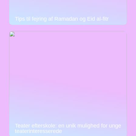
Tips til fejring af Ramadan og Eid al-fitr
Teater efterskole: en unik mulighed for unge
teaterinteresserede