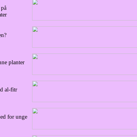
 på
ter
en?
nne planter
 al-fitr
hed for unge