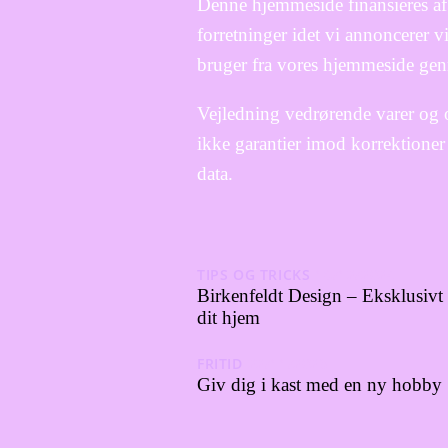
Denne hjemmeside finansieres af
forretninger idet vi annoncerer 
bruger fra vores hjemmeside gen
Vejledning vedrørende varer og 
ikke garantier imod korrektioner 
data.
TIPS OG TRICKS
18/12/2024
Birkenfeldt Design – Eksklusivt i
dit hjem
FRITID
22/11/2023
Giv dig i kast med en ny hobby