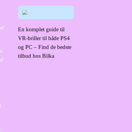
od
En komplet guide til
VR-briller til både PS4
og PC – Find de bedste
de
tilbud hos Bilka
af
t
,