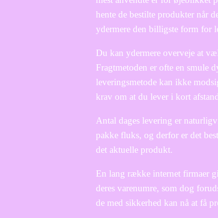
hente de bestilte produkter når d
ydermere den billigste form for l
Du kan ydermere overveje at vælge
Fragtmetoden er ofte en smule dy
leveringsmetode kan ikke modsige
krav om at du lever i kort afstan
Antal dages levering er naturligv
pakke fluks, og derfor er det bes
det aktuelle produkt.
En lang række internet firmaer gi
deres varenumre, som dog forudsæt
de med sikkerhed kan nå at få pro