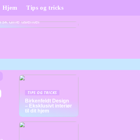
Hjem
Tips og tricks
tive linjefag på efterskoler –
rsk dine talenter
TIPS OG TRICKS
Birkenfeldt Design
– Eksklusivt interiør
til dit hjem
ne