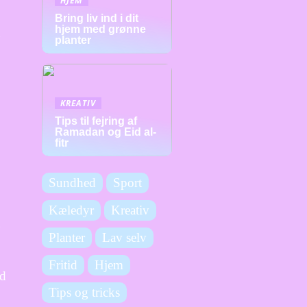
HJEM
Bring liv ind i dit
hjem med grønne
planter
KREATIV
Tips til fejring af
Ramadan og Eid al-
fitr
Sundhed
Sport
Kæledyr
Kreativ
g
Planter
Lav selv
Fritid
Hjem
ud
Tips og tricks