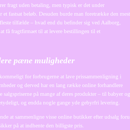
rer fragt uden betaling, men typisk er det under
or et fastsat beløb. Desuden burde man foretrække den mest
 fleste tilfælde – hvad end du befinder sig ved Aalborg,
 få fragtfirmaet til at levere bestillingen til et
 flere pæne muligheder
mkommeligt for forbrugerne at lave prissammenligning i
somheder og derved har en lang række online forhandlere
e salgspriserne på mange af deres produkter – til babyer o
betydeligt, og endda nogle gange yde gebyrfri levering.
nde at sammenligne visse online butikker efter udsalg for
sikker på at indhente den billigste pris.