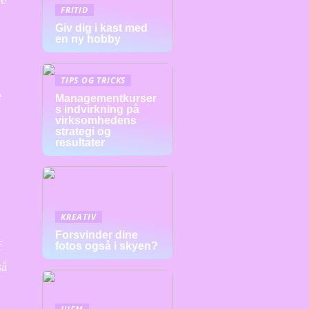
FRITID
Giv dig i kast med
en ny hobby
TIPS OG TRICKS
e
Managementkurser
s indvirkning på
virksomhedens
strategi og
resultater
KREATIV
Forsvinder dine
f
fotos også i skyen?
så