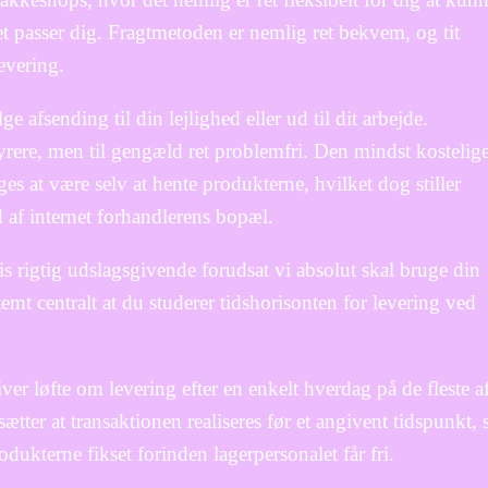
et passer dig. Fragtmetoden er nemlig ret bekvem, og tit
evering.
 afsending til din lejlighed eller ud til dit arbejde.
rere, men til gengæld ret problemfri. Den mindst kostelig
s at være selv at hente produkterne, hvilket dog stiller
d af internet forhandlerens bopæl.
is rigtig udslagsgivende forudsat vi absolut skal bruge din
temt centralt at du studerer tidshorisonten for levering ved
ver løfte om levering efter en enkelt hverdag på de fleste a
ter at transaktionen realiseres før et angivent tidspunkt, 
dukterne fikset forinden lagerpersonalet får fri.