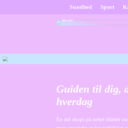
Sundhed
Sport
K
Tips til fejring af Ramadan o
al-fitr
Guiden til dig, 
hverdag
En del shops på nettet tildeler n
mest anvendte er for øjeblikket p