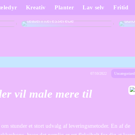
æledyr
Kreativ
Planter
Lav selv
Fritid
Teater efterskole: en unik
g Eid
mulighed for unge
Krea
teaterinteresserede
udfo
07/10/2022
Uncategorized
der vil male mere til
u om stunder et stort udvalg af leveringsmetoder. En af de
akkeshops, hvor det nemlig er ret fleksibelt for dig at kun