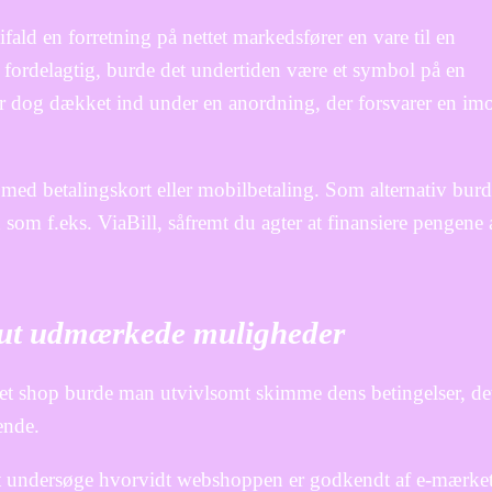
ifald en forretning på nettet markedsfører en vare til en
 fordelagtig, burde det undertiden være et symbol på en
er dog dækket ind under en anordning, der forsvarer en im
r med betalingskort eller mobilbetaling. Som alternativ bur
d som f.eks. ViaBill, såfremt du agter at finansiere pengene 
olut udmærkede muligheder
net shop burde man utvivlsomt skimme dens betingelser, de
ende.
 undersøge hvorvidt webshoppen er godkendt af e-mærket