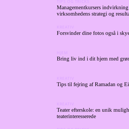
TIPS OG TRICKS
09/04/2023
Managementkursers indvirkning
virksomhedens strategi og resulta
KREATIV
03/04/2023
Forsvinder dine fotos også i sky
HJEM
03/04/2023
Bring liv ind i dit hjem med grø
KREATIV
17/03/2023
Tips til fejring af Ramadan og Eid
KREATIV
03/03/2023
Teater efterskole: en unik mulig
teaterinteresserede